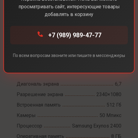
просматривать сайт, интересующие товары
добавлять в корзину
+7 (989) 989-47-77
Каталог
Смартфоны
Samsung Galaxy S25 FE
Samsung Galaxy S25
По всем вопросам звоните или пишите в мессенджеры
FE
Диагональ экрана
6,7
Разрешение экрана
2340×1080
Встроенная память
512 Гб
Камеры
50 Мпикс
Процессор
Samsung Exynos 2400
Оперативная память
8 ГБ