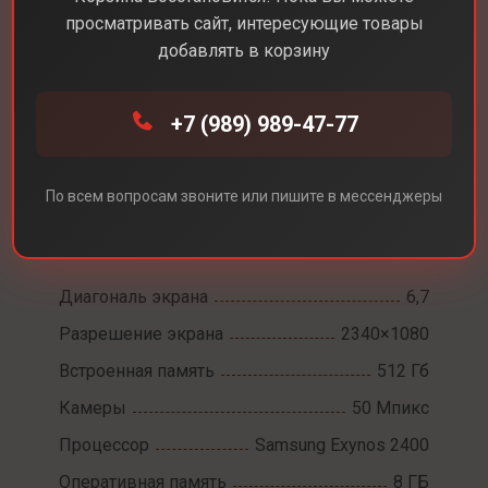
просматривать сайт, интересующие товары
добавлять в корзину
+7 (989) 989-47-77
Каталог
Смартфоны
Samsung Galaxy S25 FE
Samsung Galaxy S25
По всем вопросам звоните или пишите в мессенджеры
FE
Диагональ экрана
6,7
Разрешение экрана
2340×1080
Встроенная память
512 Гб
Камеры
50 Мпикс
Процессор
Samsung Exynos 2400
Оперативная память
8 ГБ