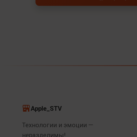
Apple_STV
Технологии и эмоции —
неразделимы!