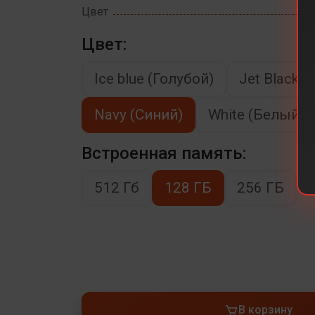
Цвет
Цвет:
Ice blue (Голубой)
Jet Black 
Navy (Синий)
White (Белый)
Встроенная память:
512 Гб
128 ГБ
256 ГБ
В корзину