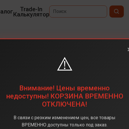
Trade-In
алог
Калькулятор
25 FE
⚠️
6,7
2340×1080
128 ГБ
Внимание! Цены временно
50 Мпикс
недоступны! КОРЗИНА ВРЕМЕННО
ОТКЛЮЧЕНА!
Samsung Exynos 2400
8 ГБ
В связи с резким изменением цен, все товары
Android 16
ВРЕМЕННО доступны только под заказ.