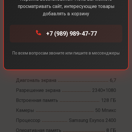
просматривать сайт, интересующие товары
добавлять в корзину
+7 (989) 989-47-77
Каталог
Смартфоны
Samsung Galaxy S25 FE
Samsung Galaxy S25
По всем вопросам звоните или пишите в мессенджеры
FE
Диагональ экрана
6,7
Разрешение экрана
2340×1080
Встроенная память
128 ГБ
Камеры
50 Мпикс
Процессор
Samsung Exynos 2400
Оперативная память
8 ГБ