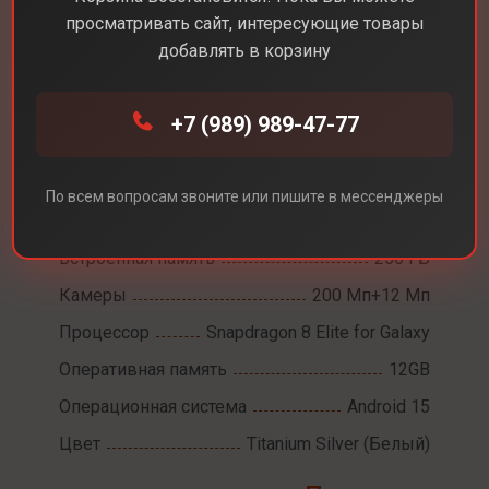
просматривать сайт, интересующие товары
добавлять в корзину
Каталог
Смартфоны
Samsung Galaxy S25+
+7 (989) 989-47-77
Samsung Galaxy S25+
Диагональ экрана
6,7
По всем вопросам звоните или пишите в мессенджеры
Разрешение экрана
1440x3120
Встроенная память
256 ГБ
Камеры
200 Мп+12 Мп
Процессор
Snapdragon 8 Elite for Galaxy
Оперативная память
12GB
Операционная система
Android 15
Цвет
Titanium Silver (Белый)