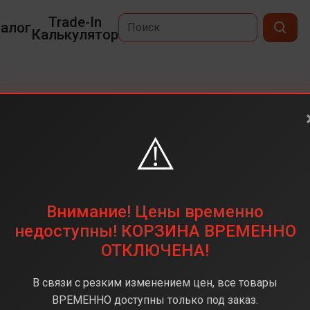
Trade-In
алог
Калькулятор
A17
⚠️
6,7
2340x1080
256 ГБ
Внимание! Цены временно
50мп+5мп+2мп
недоступны! КОРЗИНА ВРЕМЕННО
ОТКЛЮЧЕНА!
MediaTek HELIO G99
8 ГБ
В связи с резким изменением цен, все товары
Android 15
ВРЕМЕННО доступны только под заказ.