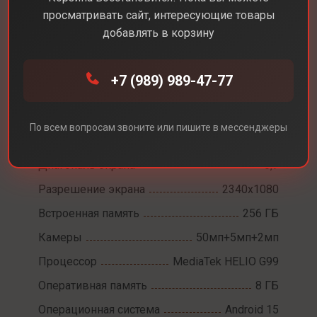
просматривать сайт, интересующие товары
добавлять в корзину
+7 (989) 989-47-77
Каталог
Смартфоны
Samsung galaxy A17
Samsung galaxy A17
По всем вопросам звоните или пишите в мессенджеры
Диагональ экрана
6,7
Разрешение экрана
2340x1080
Встроенная память
256 ГБ
Камеры
50мп+5мп+2мп
Процессор
MediaTek HELIO G99
Оперативная память
8 ГБ
Операционная система
Android 15