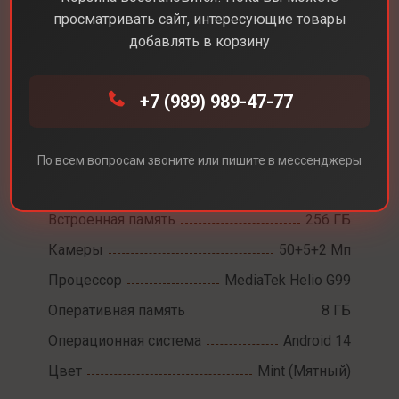
просматривать сайт, интересующие товары
добавлять в корзину
Каталог
Смартфоны
Samsung Galaxy A16
+7 (989) 989-47-77
Samsung Galaxy A16
Диагональ экрана
6,7
По всем вопросам звоните или пишите в мессенджеры
Разрешение экрана
2340x1080
Встроенная память
256 ГБ
Камеры
50+5+2 Мп
Процессор
MediaTek Helio G99
Оперативная память
8 ГБ
Операционная система
Android 14
Цвет
Mint (Мятный)