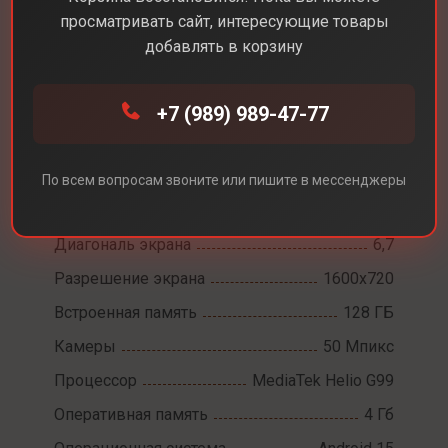
просматривать сайт, интересующие товары
добавлять в корзину
+7 (989) 989-47-77
Каталог
Смартфоны
Samsung Galaxy A07
По всем вопросам звоните или пишите в мессенджеры
Samsung Galaxy A07
Диагональ экрана
6,7
Разрешение экрана
1600x720
Встроенная память
128 ГБ
Камеры
50 Мпикс
Процессор
MediaTek Helio G99
Оперативная память
4 Гб