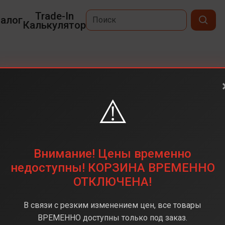
Trade-In
алог
Калькулятор
A07
⚠️
6,7
1600x720
64 ГБ
Внимание! Цены временно
50 Мпикс
недоступны! КОРЗИНА ВРЕМЕННО
ОТКЛЮЧЕНА!
MediaTek Helio G99
6 Гб
В связи с резким изменением цен, все товары
Android 15
ВРЕМЕННО доступны только под заказ.