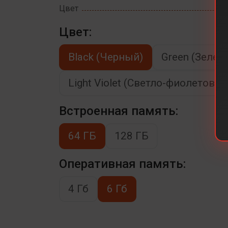
Цвет
Цвет:
Black (Черный)
Green (Зелен
Light Violet (Светло-фиолетовы
Встроенная память:
64 ГБ
128 ГБ
Оперативная память:
4 Гб
6 Гб