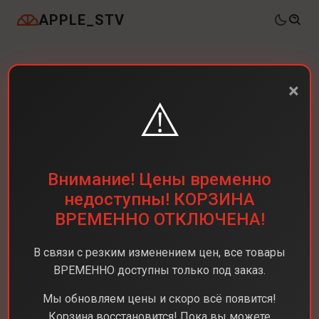
APPLE_STV
×
⚠️
Внимание! Цены временно
недоступны! КОРЗИНА
ВРЕМЕННО ОТКЛЮЧЕНА!
В связи с резким изменением цен, все товары
ВРЕМЕННО доступны только под заказ.
Каталог
Смартфоны
Samsung Galaxy Z Fold7
Мы обновляем цены и скоро всё появится!
Samsung Galaxy Z
Корзина восстановится! Пока вы можете