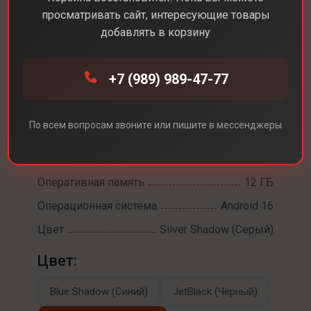
Fold7
просматривать сайт, интересующие товары
добавлять в корзину
Диагональ экрана
8,0
Разрешение экрана
2184x1968
+7 (989) 989-47-77
Встроенная память
256 ГБ
Камеры
200 мп
По всем вопросам звоните или пишите в мессенджеры
Процессор
Qualcomm Snapdragon 8 Elite for
Galaxy
Оперативная память
12 ГБ
Операционная система
Android 16
Цвет
Silver Shadow (Серый)
Цвет:
Blue Shadow (Синий)
JetBlack (Черный)