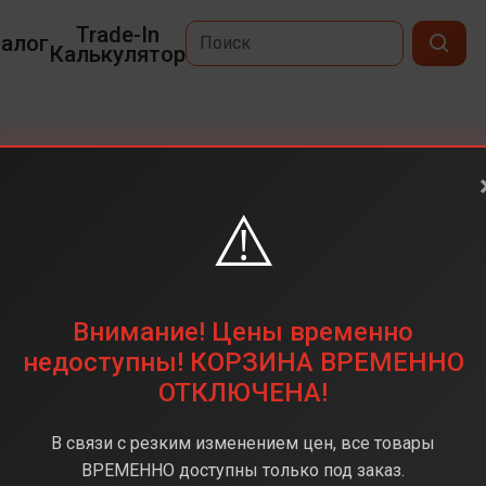
Trade-In
алог
Калькулятор
Flip7
⚠️
6,9
2520x1080 Мп
256 ГБ
Внимание! Цены временно
50 Мп
недоступны! КОРЗИНА ВРЕМЕННО
ОТКЛЮЧЕНА!
Samsung Exynos 2500
12 ГБ
В связи с резким изменением цен, все товары
Android 16
ВРЕМЕННО доступны только под заказ.