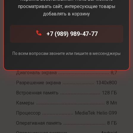
просматривать сайт, интересующие товары
добавлять в корзину
Каталог
Планшеты
Samsung Galaxy Tab A9 4G
+7 (989) 989-47-77
Samsung Galaxy Tab
По всем вопросам звоните или пишите в мессенджеры
A9 4G
Диагональ экрана
8,7
Разрешение экрана
1340x800
Встроенная память
128 ГБ
Камеры
8 Мп
Процессор
MediaTek Helio G99
Оперативная память
8 ГБ