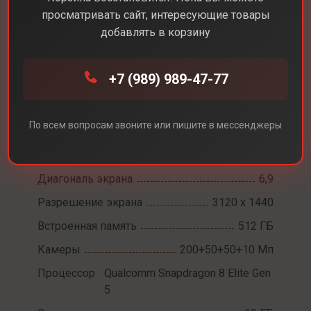
просматривать сайт, интересующие товары
добавлять в корзину
+7 (989) 989-47-77
Каталог
Смартфоны
Samsung Galaxy S26 Ultra
Samsung Galaxy S26
По всем вопросам звоните или пишите в мессенджеры
Ultra
Диагональ экрана
6,9
Разрешение экрана
3120 x 1440
Встроенная память
512 ГБ
Камеры
200+50+50+10 Мп
Процессор
Qualcomm Snapdragon 8 Elite Gen
5