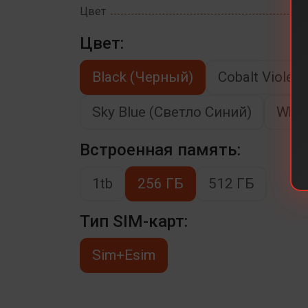
Цвет
Цвет:
Black (Черный)
Cobalt Viole
Sky Blue (Светло Синий)
Whit
Встроенная память:
1tb
256 ГБ
512 ГБ
Тип SIM-карт:
Sim+Esim