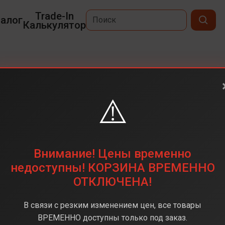
Trade-In
алог
Калькулятор
26 Ultra
⚠️
6,9
3120x1440
256 ГБ
Внимание! Цены временно
200+50+50+10 Мп
недоступны! КОРЗИНА ВРЕМЕННО
ОТКЛЮЧЕНА!
napdragon 8 Elite Gen 5
12 ГБ
В связи с резким изменением цен, все товары
Android 16
ВРЕМЕННО доступны только под заказ.