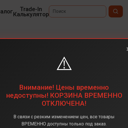
Trade-In
алог
Калькулятор
26 Ultra
⚠️
6,9
3120x1440
256 ГБ
Внимание! Цены временно
200+50+50+10 Мп
недоступны! КОРЗИНА ВРЕМЕННО
ОТКЛЮЧЕНА!
napdragon 8 Elite Gen 5
12 ГБ
В связи с резким изменением цен, все товары
Android 16
ВРЕМЕННО доступны только под заказ.