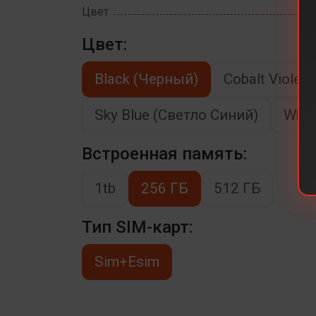
Цвет
Цвет:
Black (Черный)
Cobalt Viole
Sky Blue (Светло Синий)
Whit
Встроенная память:
1tb
256 ГБ
512 ГБ
Тип SIM-карт:
Sim+Esim