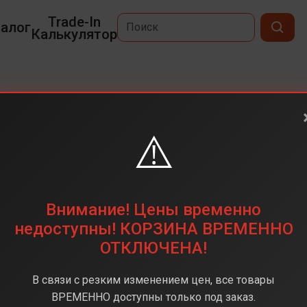
Trade-In
алог
Калькулятор
26 Ultra
⚠️
6,9
3120x1440
256 ГБ
Внимание! Цены временно
200+50+50+10 Мп
недоступны! КОРЗИНА ВРЕМЕННО
ОТКЛЮЧЕНА!
napdragon 8 Elite Gen 5
12 ГБ
В связи с резким изменением цен, все товары
Android 16
ВРЕМЕННО доступны только под заказ.