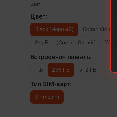
Цвет
Цвет:
Black (Черный)
Cobalt Viole
Sky Blue (Светло Синий)
Whit
Встроенная память:
1tb
256 ГБ
512 ГБ
Тип SIM-карт:
Sim+Esim