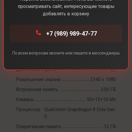
просматривать сайт, интересующие товары
добавлять в корзину
+7 (989) 989-47-77
Каталог
Смартфоны
Samsung Galaxy S26
Samsung Galaxy S26
По всем вопросам звоните или пишите в мессенджеры
Диагональ экрана
6,3
Разрешение экрана
2340 x 1080
Встроенная память
256 ГБ
Камеры
50+12+10 Мп
Процессор
Qualcomm Snapdragon 8 Elite Gen
5
Оперативная память
12 ГБ