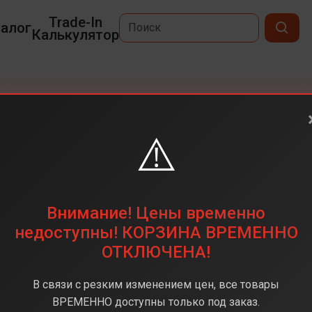
Trade-In
алог
Калькулятор
25 Ultra
⚠️
6,9
3120 x 1440
512 ГБ
Внимание! Цены временно
0Мп+50Мп+50Мп+10Мп
недоступны! КОРЗИНА ВРЕМЕННО
ОТКЛЮЧЕНА!
Snapdragon 8 Elite
12 ГБ
В связи с резким изменением цен, все товары
Android 15
ВРЕМЕННО доступны только под заказ.