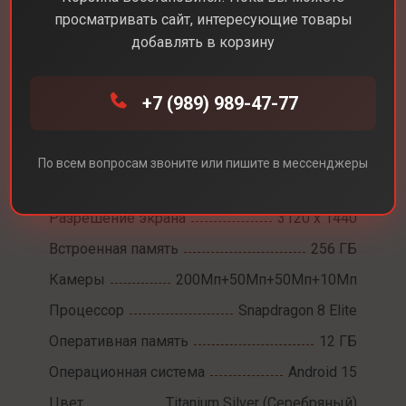
просматривать сайт, интересующие товары
добавлять в корзину
Каталог
Смартфоны
Samsung Galaxy S25 Ultra
+7 (989) 989-47-77
Samsung Galaxy S25
Ultra
По всем вопросам звоните или пишите в мессенджеры
Диагональ экрана
6,9
Разрешение экрана
3120 x 1440
Встроенная память
256 ГБ
Камеры
200Мп+50Мп+50Мп+10Мп
Процессор
Snapdragon 8 Elite
Оперативная память
12 ГБ
Операционная система
Android 15
Цвет
Titanium Silver (Серебряный)