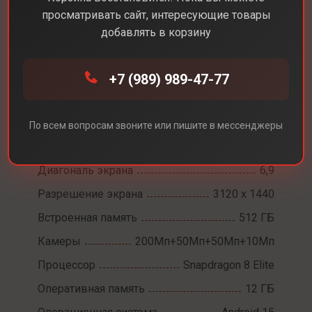
просматривать сайт, интересующие товары
добавлять в корзину
Каталог
Смартфоны
Samsung Galaxy S25 Ultra
+7 (989) 989-47-77
Samsung Galaxy S25
По всем вопросам звоните или пишите в мессенджеры
Ultra
Диагональ экрана
6,9
Разрешение экрана
3120 x 1440
Встроенная память
512 ГБ
Камеры
200Мп+50Мп+50Мп+10Мп
Процессор
Snapdragon 8 Elite
Оперативная память
12 ГБ