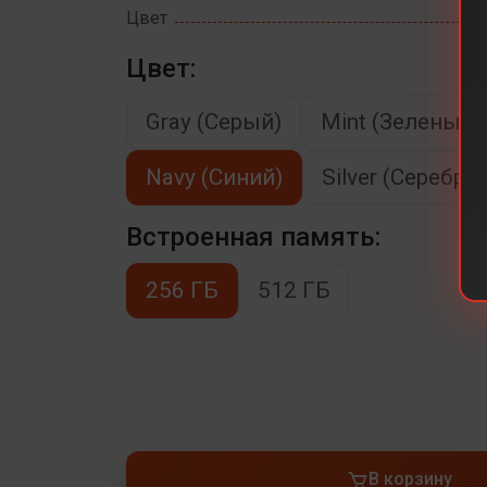
Цвет
Цвет:
Gray (Серый)
Mint (Зеленый)
Navy (Синий)
Silver (Серебря
Встроенная память:
256 ГБ
512 ГБ
В корзину