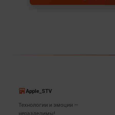
Apple_STV
Технологии и эмоции —
неразделимы!