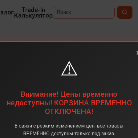
Trade-In
алог
Калькулятор
25 Plus
⚠️
6,7
3120 x 1440
256 ГБ
Внимание! Цены временно
50Мп+10Мп+12Мп
недоступны! КОРЗИНА ВРЕМЕННО
ОТКЛЮЧЕНА!
Snapdragon 8 Elite
12 ГБ
В связи с резким изменением цен, все товары
Android 15
ВРЕМЕННО доступны только под заказ.