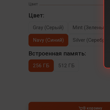
Цвет
Цвет:
Gray (Серый)
Mint (Зеленый)
Navy (Синий)
Silver (Серебря
Встроенная память:
256 ГБ
512 ГБ
В корзину