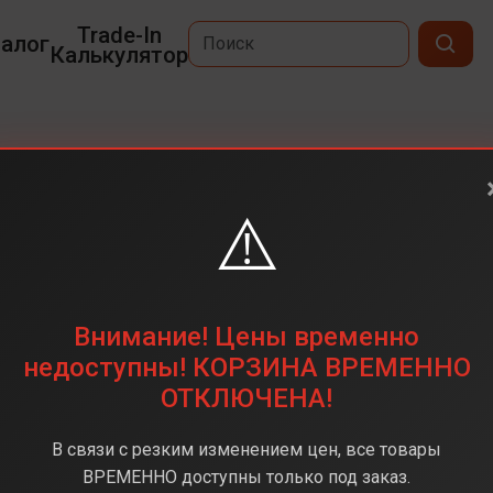
Trade-In
алог
Калькулятор
25 Plus
⚠️
6,7
3120 x 1440
256 ГБ
Внимание! Цены временно
50Мп+10Мп+12Мп
недоступны! КОРЗИНА ВРЕМЕННО
ОТКЛЮЧЕНА!
Snapdragon 8 Elite
12 ГБ
В связи с резким изменением цен, все товары
Android 15
ВРЕМЕННО доступны только под заказ.