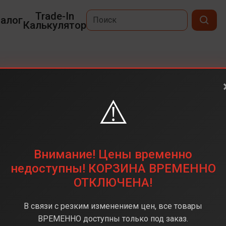
Trade-In
алог
Калькулятор
25 Plus
⚠️
6,7
3120 x 1440
256 ГБ
Внимание! Цены временно
50Мп+10Мп+12Мп
недоступны! КОРЗИНА ВРЕМЕННО
ОТКЛЮЧЕНА!
Snapdragon 8 Elite
12 ГБ
В связи с резким изменением цен, все товары
Android 15
ВРЕМЕННО доступны только под заказ.