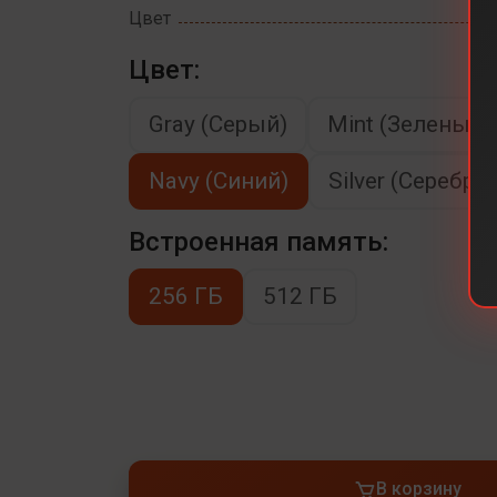
Цвет
Цвет:
Gray (Серый)
Mint (Зеленый)
Navy (Синий)
Silver (Серебря
Встроенная память:
256 ГБ
512 ГБ
В корзину