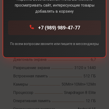
просматривать сайт, интересующие товары
добавлять в корзину
Каталог
Смартфоны
Samsung Galaxy S25 Plus
+7 (989) 989-47-77
Samsung Galaxy S25
По всем вопросам звоните или пишите в мессенджеры
Plus
Диагональ экрана
6,7
Разрешение экрана
3120 x 1440
Встроенная память
512 ГБ
Камеры
50Мп+10Мп+12Мп
Процессор
Snapdragon 8 Elite
Оперативная память
12 ГБ