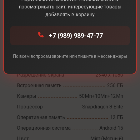
просматривать сайт, интересующие товары
добавлять в корзину
Каталог
Смартфоны
Samsung Galaxy S25
+7 (989) 989-47-77
Samsung Galaxy S25
По всем вопросам звоните или пишите в мессенджеры
Диагональ экрана
6,2
Разрешение экрана
2340 x 1080
Встроенная память
256 ГБ
Камеры
50Мп+10Мп+12Мп
Процессор
Snapdragon 8 Elite
Оперативная память
12 ГБ
Операционная система
Android 15
Цвет
Mint (Мятный)