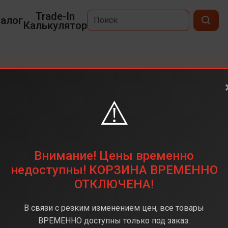
Trade-In
алог
Калькулятор
S25
⚠️
6,2
2340 x 1080
256 ГБ
Внимание! Цены временно
50Мп+10Мп+12Мп
недоступны! КОРЗИНА ВРЕМЕННО
ОТКЛЮЧЕНА!
Snapdragon 8 Elite
12 ГБ
В связи с резким изменением цен, все товары
Android 15
ВРЕМЕННО доступны только под заказ.