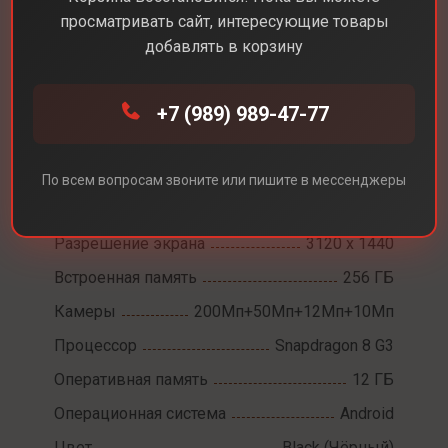
просматривать сайт, интересующие товары
добавлять в корзину
Каталог
Смартфоны
Samsung Galaxy S24 Ultra
+7 (989) 989-47-77
Samsung Galaxy S24
Ultra
По всем вопросам звоните или пишите в мессенджеры
Диагональ экрана
6,9
Разрешение экрана
3120 x 1440
Встроенная память
256 ГБ
Камеры
200Мп+50Мп+12Мп+10Мп
Процессор
Snapdragon 8 G3
Оперативная память
12 ГБ
Операционная система
Android
Цвет
Black (Чёрный)