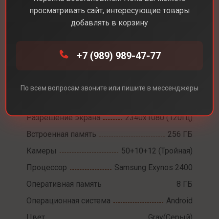
просматривать сайт, интересующие товары
добавлять в корзину
Каталог
Смартфоны
Samsung Galaxy S24
+7 (989) 989-47-77
Samsung Galaxy S24
По всем вопросам звоните или пишите в мессенджеры
Диагональ экрана
6,2
Разрешение экрана
2340x1080 (120Гц)
Встроенная память
256 ГБ
Камеры
50+10+12 (Тройная)
Процессор
Samsung Exynos 2400
Оперативная память
8 ГБ
Операционная система
Android
Цвет
Gray(Серый)