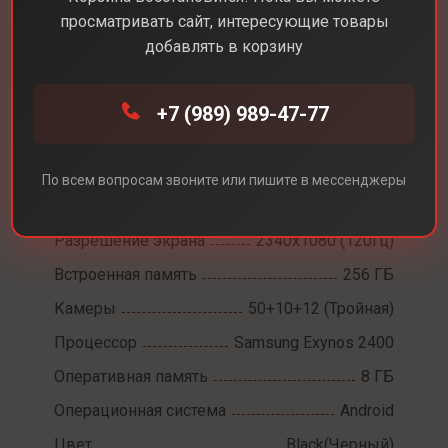
просматривать сайт, интересующие товары
добавлять в корзину
Каталог
Смартфоны
Samsung Galaxy S24
+7 (989) 989-47-77
Samsung Galaxy S24
По всем вопросам звоните или пишите в мессенджеры
Диагональ экрана
6,2
Разрешение экрана
2340x1080 (120Гц)
Встроенная память
256 ГБ
Камеры
50+10+12 (Тройная)
Процессор
Samsung Exynos 2400
Оперативная память
8 ГБ
Операционная система
Android
Цвет
Black(Черный)