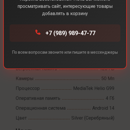
просматривать сайт, интересующие товары
добавлять в корзину
Каталог
Смартфоны
Samsung Galaxy A16
+7 (989) 989-47-77
Samsung Galaxy A16
Диагональ экрана
6,7
По всем вопросам звоните или пишите в мессенджеры
Разрешение экрана
2340x1080
Встроенная память
128 ГБ
Камеры
50 Мп
Процессор
MediaTek Helio G99
Оперативная память
4 Гб
Операционная система
Android 14
Цвет
Silver (Серебряный)