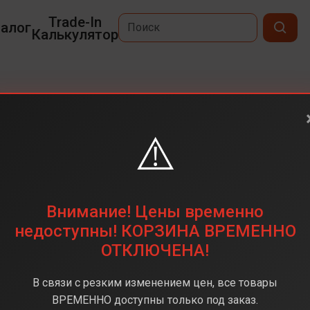
Trade-In
алог
Калькулятор
A16
⚠️
6,7
2340x1080
128 ГБ
Внимание! Цены временно
50
недоступны! КОРЗИНА ВРЕМЕННО
ОТКЛЮЧЕНА!
MediaTek Helio G99
4 Гб
В связи с резким изменением цен, все товары
Android 14
ВРЕМЕННО доступны только под заказ.