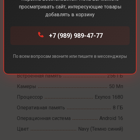
просматривать сайт, интересующие товары
добавлять в корзину
Каталог
Смартфоны
Samsung A57
+7 (989) 989-47-77
Samsung A57
Диагональ экрана
6,7
По всем вопросам звоните или пишите в мессенджеры
Разрешение экрана
2340×1080
Встроенная память
256 ГБ
Камеры
50 Мп
Процессор
Exynos 1680
Оперативная память
8 ГБ
Операционная система
Android 16
Цвет
Navy (Темно синий)