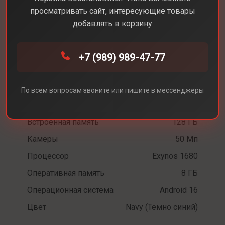
просматривать сайт, интересующие товары
добавлять в корзину
Каталог
Смартфоны
Samsung A57
+7 (989) 989-47-77
Samsung A57
Диагональ экрана
6,7
По всем вопросам звоните или пишите в мессенджеры
Разрешение экрана
2340×1080
Встроенная память
128 ГБ
Камеры
50 Мп
Процессор
Exynos 1680
Оперативная память
8 ГБ
Операционная система
Android 16
Цвет
Navy (Темно синий)