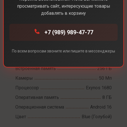
просматривать сайт, интересующие товары
добавлять в корзину
Каталог
Смартфоны
Samsung A57
+7 (989) 989-47-77
Samsung A57
Диагональ экрана
6,7
По всем вопросам звоните или пишите в мессенджеры
Разрешение экрана
2340×1080
Встроенная память
256 ГБ
Камеры
50 Мп
Процессор
Exynos 1680
Оперативная память
8 ГБ
Операционная система
Android 16
Цвет
Blue (Голубой)