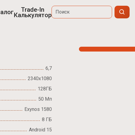
Trade-In
алог
Калькулятор
6,7
2340x1080
128ГБ
50 Мп
Exynos 1580
8 ГБ
Android 15