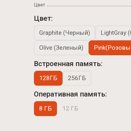
Цвет
Цвет:
Graphite (Черный)
LightGray 
Olive (Зеленый)
Pink(Розовы
Встроенная память:
128ГБ
256ГБ
Оперативная память:
8 ГБ
12 ГБ