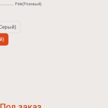
Pink(Розовый)
(Серый)
й)
Под заказ