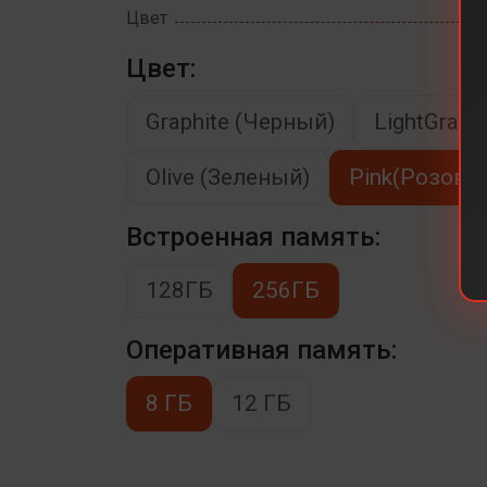
Цвет
Цвет:
Graphite (Черный)
LightGray 
Olive (Зеленый)
Pink(Розовы
Встроенная память:
128ГБ
256ГБ
Оперативная память:
8 ГБ
12 ГБ