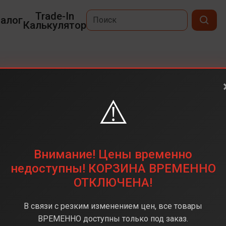
Trade-In
алог
Калькулятор
⚠️
6,7
2340x1080
256ГБ
Внимание! Цены временно
50 Мп
недоступны! КОРЗИНА ВРЕМЕННО
ОТКЛЮЧЕНА!
Exynos 1580
8 ГБ
В связи с резким изменением цен, все товары
Android 15
ВРЕМЕННО доступны только под заказ.