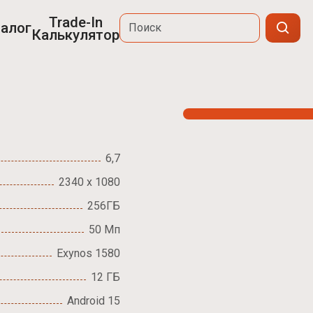
Trade-In
алог
Калькулятор
6,7
2340 x 1080
256ГБ
50 Мп
Exynos 1580
12 ГБ
Android 15