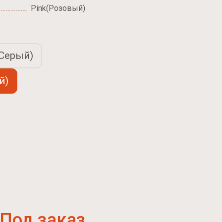
Pink(Розовый)
(Серый)
й)
Под заказ