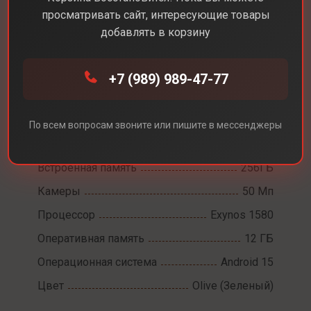
просматривать сайт, интересующие товары
добавлять в корзину
Каталог
Смартфоны
Samsung A56
+7 (989) 989-47-77
Samsung A56
Диагональ экрана
6,7
По всем вопросам звоните или пишите в мессенджеры
Разрешение экрана
2340 x 1080
Встроенная память
256ГБ
Камеры
50 Мп
Процессор
Exynos 1580
Оперативная память
12 ГБ
Операционная система
Android 15
Цвет
Olive (Зеленый)