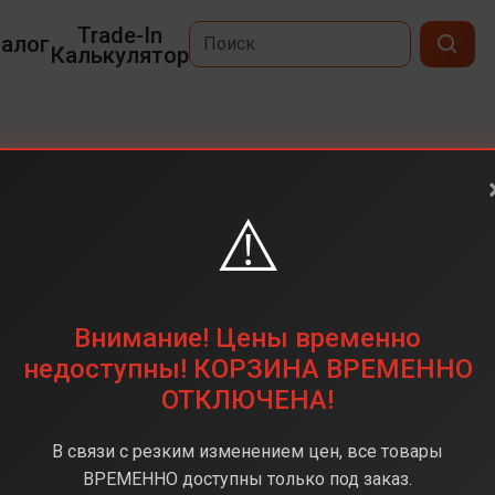
Trade-In
алог
Калькулятор
⚠️
6,7
2340x1080
256ГБ
Внимание! Цены временно
50 Мп
недоступны! КОРЗИНА ВРЕМЕННО
ОТКЛЮЧЕНА!
Exynos 1580
8 ГБ
В связи с резким изменением цен, все товары
Android 15
ВРЕМЕННО доступны только под заказ.