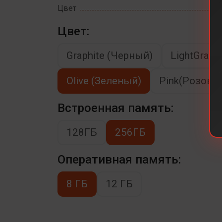
Цвет
Цвет:
Graphite (Черный)
LightGray 
Olive (Зеленый)
Pink(Розовы
Встроенная память:
128ГБ
256ГБ
Оперативная память:
8 ГБ
12 ГБ