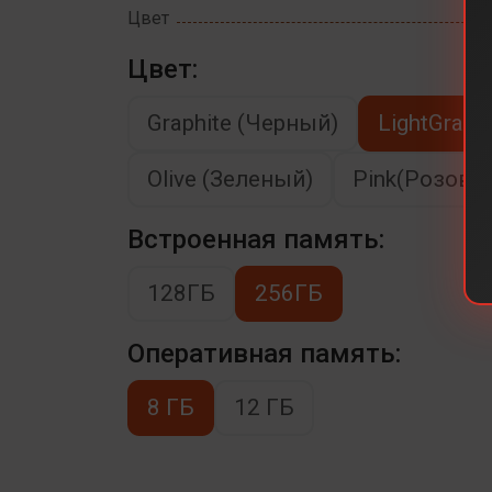
Цвет
Цвет:
Graphite (Черный)
LightGray 
Olive (Зеленый)
Pink(Розовы
Встроенная память:
128ГБ
256ГБ
Оперативная память:
8 ГБ
12 ГБ