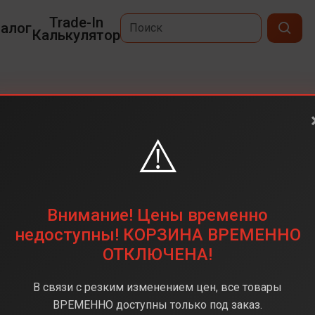
Trade-In
алог
Калькулятор
⚠️
6,7
2340 x 1080
256ГБ
Внимание! Цены временно
50 Мп
недоступны! КОРЗИНА ВРЕМЕННО
ОТКЛЮЧЕНА!
Exynos 1580
8 ГБ
В связи с резким изменением цен, все товары
Android 15
ВРЕМЕННО доступны только под заказ.