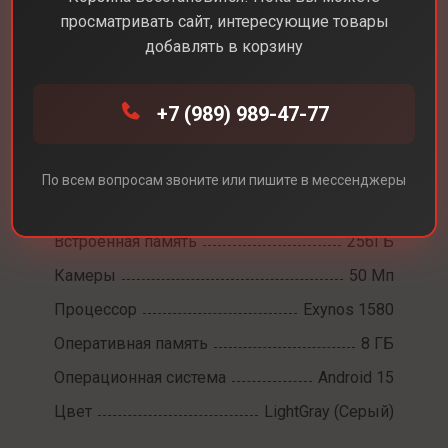
просматривать сайт, интересующие товары
добавлять в корзину
Каталог
Смартфоны
Samsung A56
+7 (989) 989-47-77
Samsung A56
Диагональ экрана
6,7
По всем вопросам звоните или пишите в мессенджеры
Разрешение экрана
2340 x 1080
Встроенная память
256ГБ
Камеры
50 Мп
Процессор
Exynos 1580
Оперативная память
8 ГБ
Операционная система
Android 15
Цвет
LightGray (Серый)