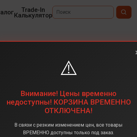
Trade-In
алог
Калькулятор
⚠️
6,7
2340 x 1080
256ГБ
Внимание! Цены временно
50 Мп
недоступны! КОРЗИНА ВРЕМЕННО
ОТКЛЮЧЕНА!
Exynos 1580
8 ГБ
В связи с резким изменением цен, все товары
Android 15
ВРЕМЕННО доступны только под заказ.