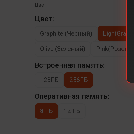
Цвет
Цвет:
Graphite (Черный)
LightGray 
Olive (Зеленый)
Pink(Розовы
Встроенная память:
128ГБ
256ГБ
Оперативная память:
8 ГБ
12 ГБ