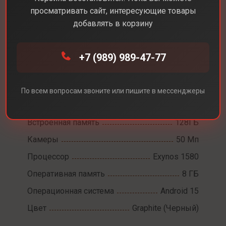
просматривать сайт, интересующие товары
добавлять в корзину
Каталог
Смартфоны
Samsung A56
+7 (989) 989-47-77
Samsung A56
Диагональ экрана
6,7
По всем вопросам звоните или пишите в мессенджеры
Разрешение экрана
2340 x 1080
Встроенная память
128ГБ
Камеры
50 Мп
Процессор
Exynos 1580
Оперативная память
8 ГБ
Операционная система
Android 15
Цвет
Graphite (Черный)