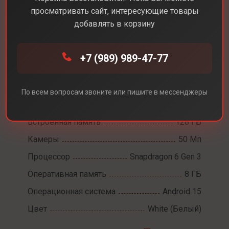
просматривать сайт, интересующие товары
добавлять в корзину
Каталог
Смартфоны
Samsung A36
+7 (989) 989-47-77
Samsung A36
Диагональ экрана
6,7
По всем вопросам звоните или пишите в мессенджеры
Разрешение экрана
2340 x 1080
Встроенная память
128 ГБ
Камеры
50 Мп
Процессор
Snapdragon 6 Gen 3
Оперативная память
8 ГБ
Операционная система
Android 15
Цвет
White (Белый)