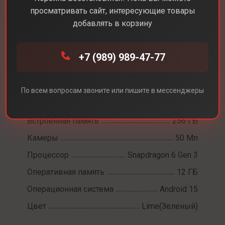
просматривать сайт, интересующие товары
добавлять в корзину
Каталог
Смартфоны
Samsung A36
+7 (989) 989-47-77
Samsung A36
Диагональ экрана
6,7
По всем вопросам звоните или пишите в мессенджеры
Разрешение экрана
2340 x 1080
Встроенная память
256 ГБ
Камеры
50 Мп
Процессор
Snapdragon 6 Gen 3
Оперативная память
12 ГБ
Операционная система
Android 15
Цвет
Lime(Зеленый)