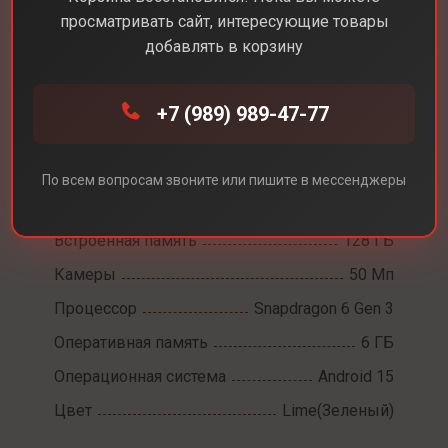
просматривать сайт, интересующие товары
добавлять в корзину
Каталог
Смартфоны
Samsung A36
+7 (989) 989-47-77
Samsung A36
Диагональ экрана
6,7
По всем вопросам звоните или пишите в мессенджеры
Разрешение экрана
2340 x 1080
Встроенная память
128 ГБ
Камеры
50 Мп
Процессор
Snapdragon 6 Gen 3
Оперативная память
6 ГБ
Операционная система
Android 15
Цвет
Lime(Зеленый)