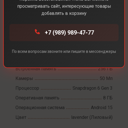
просматривать сайт, интересующие товары
добавлять в корзину
Каталог
Смартфоны
Samsung A36
+7 (989) 989-47-77
Samsung A36
Диагональ экрана
6,7
По всем вопросам звоните или пишите в мессенджеры
Разрешение экрана
2340 x 1080
Встроенная память
256 ГБ
Камеры
50 Мп
Процессор
Snapdragon 6 Gen 3
Оперативная память
8 ГБ
Операционная система
Android 15
Цвет
lavender (Лиловый)