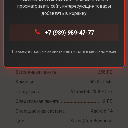
просматривать сайт, интересующие товары
добавлять в корзину
Каталог
Смартфоны
Poco X7
+7 (989) 989-47-77
Poco X7
По всем вопросам звоните или пишите в мессенджеры
Диагональ экрана
6,6
Разрешение экрана
2712x1220
Встроенная память
256 ГБ
Камеры
50+8+2 Мп
Процессор
MediaTek 7300-Ultra
Оперативная память
12 ГБ
Операционная система
Android 14
Цвет
Silver (Серебряный)