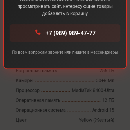
просматривать сайт, интересующие товары
добавлять в корзину
Каталог
Смартфоны
Poco X7 Pro
+7 (989) 989-47-77
Poco X7 Pro
Диагональ экрана
6,6
По всем вопросам звоните или пишите в мессенджеры
Разрешение экрана
2712x1220
Встроенная память
256 ГБ
Камеры
50+8 Мп
Процессор
MediaTek 8400-Ultra
Оперативная память
12 ГБ
Операционная система
Android 15
Цвет
Yellow (Желтый)